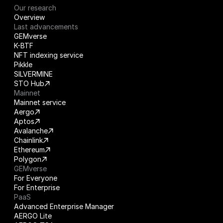
Our research
Overview
Last advancements
GEMverse
K-BTF
NFT indexing service
Pikkle
SILVERMINE
STO Hub
Mainnet
Mainnet service
Aergo
Aptos
Avalanche
Chainlink
Ethereum
Polygon
GEMverse
For Everyone
For Enterprise
PaaS
Advanced Enterprise Manager
AERGO Lite