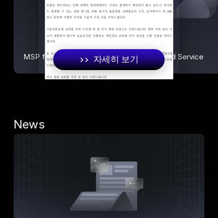
MSP for Enterprise
Integrated Service
>>  자세히 보기
News