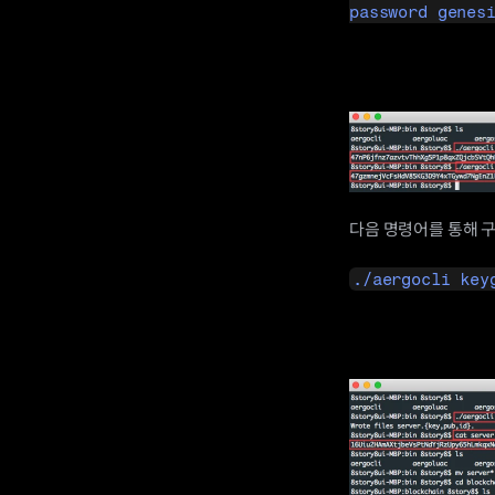
password genes
다음 명령어를 통해 구
./aergocli key