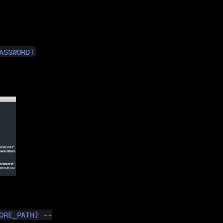
ASSWORD}
ORE_PATH} --